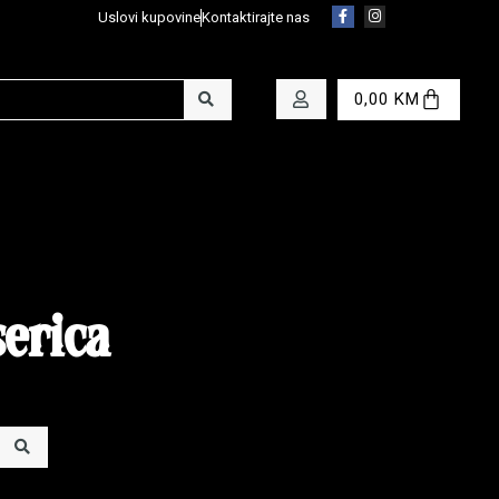
Uslovi kupovine
Kontaktirajte nas
0,00
KM
serica