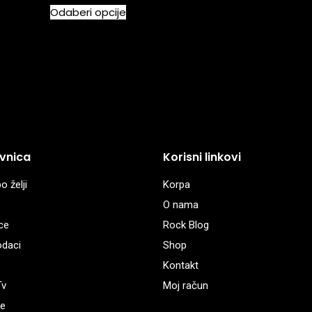
Odaberi opcije
vnica
Korisni linkovi
o želji
Korpa
O nama
ce
Rock Blog
odaci
Shop
Kontakt
Tv
Moj račun
e