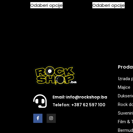
Odaberi opcije
Odaberi opcije
Proda
Izrada p
Majice
Dukseri
Email: info@rockshop.ba
Rock d
Telefon: +387 62 597 100
Suveniri
Film & 
Bermud