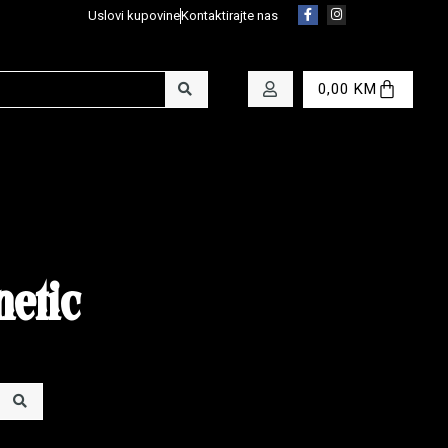
Uslovi kupovine
Kontaktirajte nas
0,00
KM
etic