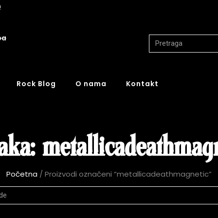
!
ba
Rock Blog
O nama
Kontakt
aka: metallicadeathmagn
Početna
/ Proizvodi označeni “metallicadeathmagnetic”