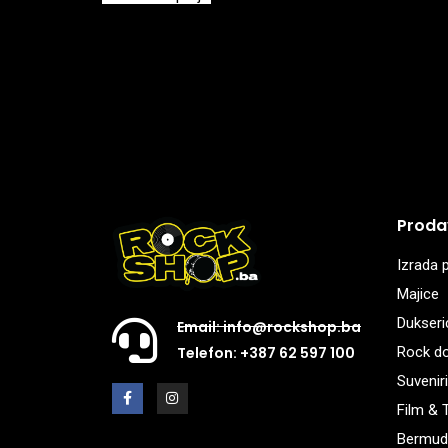
Proda
Izrada p
Majice
Dukseri
Email: info@rockshop.ba
Rock d
Telefon: +387 62 597 100
Suveniri
Film & 
Bermud