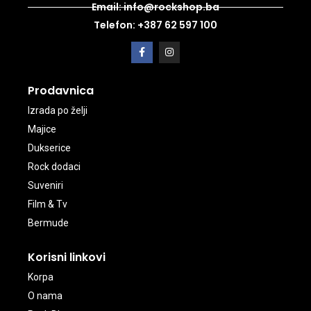
Email: info@rockshop.ba
Telefon: +387 62 597 100
Prodavnica
Izrada po želji
Majice
Dukserice
Rock dodaci
Suveniri
Film & Tv
Bermude
Korisni linkovi
Korpa
O nama