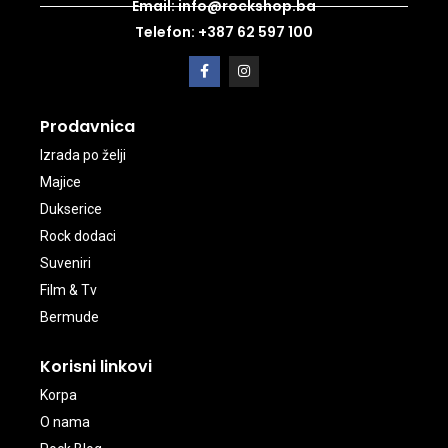
Email: info@rockshop.ba
Telefon: +387 62 597 100
Prodavnica
Izrada po želji
Majice
Dukserice
Rock dodaci
Suveniri
Film & Tv
Bermude
Korisni linkovi
Korpa
O nama