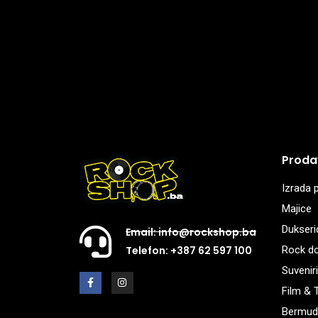
Proda
Izrada p
Majice
Dukseri
Email: info@rockshop.ba
Rock d
Telefon: +387 62 597 100
Suveniri
Film & 
Bermud