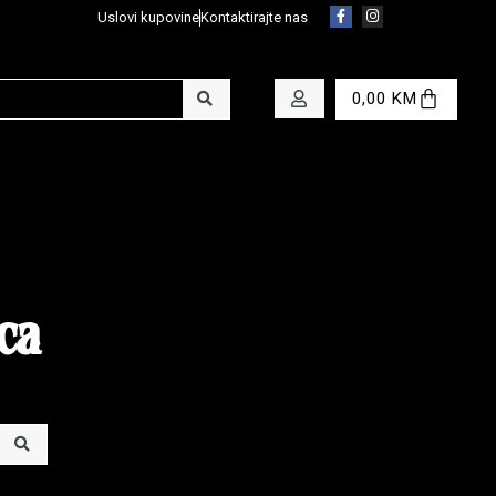
Uslovi kupovine
Kontaktirajte nas
0,00
KM
ca