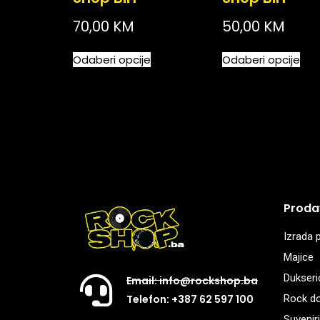
70,00
KM
50,00
KM
Odaberi opcije
Odaberi opcije
Proda
Izrada p
Majice
Dukseri
Email: info@rockshop.ba
Rock d
Telefon: +387 62 597 100
Suveniri