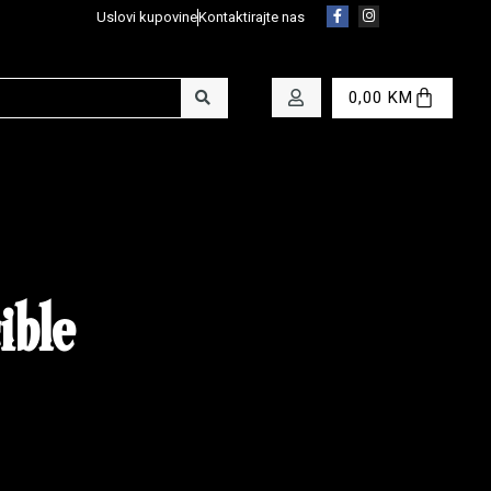
Uslovi kupovine
Kontaktirajte nas
0,00
KM
ible