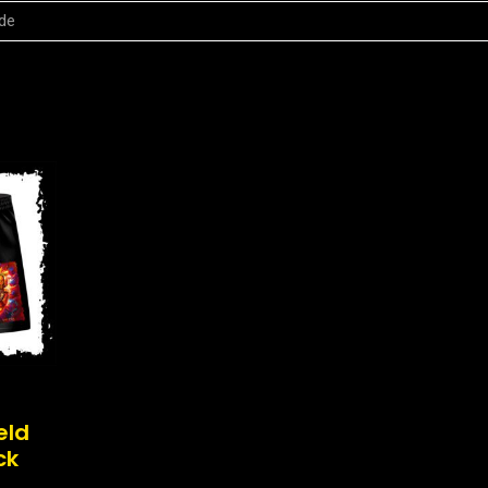
eld
ck