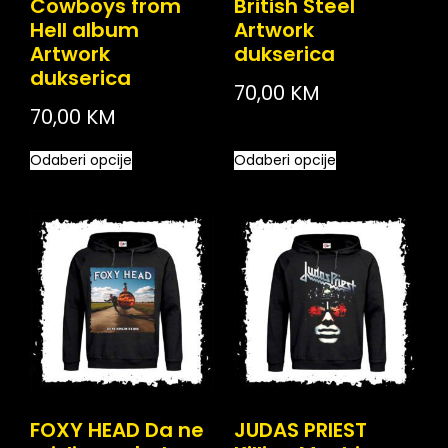
Cowboys from
British Steel
Hell album
Artwork
Artwork
dukserica
dukserica
70,00
KM
70,00
KM
Odaberi opcije
Odaberi opcije
FOXY HEAD Da ne
JUDAS PRIEST