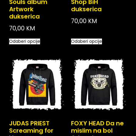
Souls album
Shop BiH
Artwork
dukserica
dukserica
70,00
KM
70,00
KM
Odaberi opcije
Odaberi opcije
JUDAS PRIEST
FOXY HEAD Da ne
Screaming for
mislim na bol