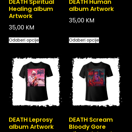
DEATH Spiritual
DEATH Human
Healing album
album Artwork
Artwork
35,00
KM
35,00
KM
Odaberi opcije
Odaberi opcije
DEATH Leprosy
DEATH Scream
album Artwork
Bloody Gore