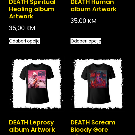
DEATH Spiritual
DEATH Human
Healing album
album Artwork
Artwork
35,00
KM
35,00
KM
Odaberi opcije
Odaberi opcije
DEATH Leprosy
DEATH Scream
album Artwork
Bloody Gore