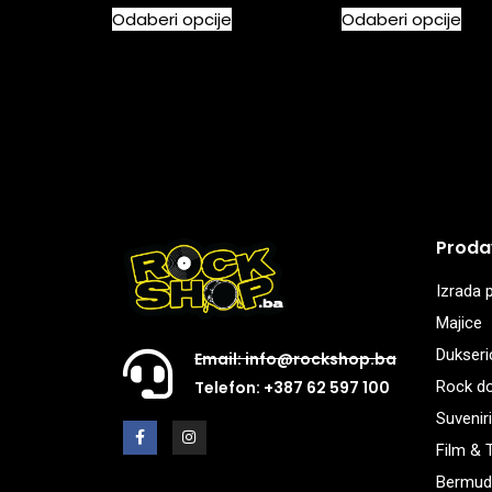
Odaberi opcije
Odaberi opcije
Proda
Izrada p
Majice
Dukseri
Email: info@rockshop.ba
Rock d
Telefon: +387 62 597 100
Suveniri
Film & 
Bermud