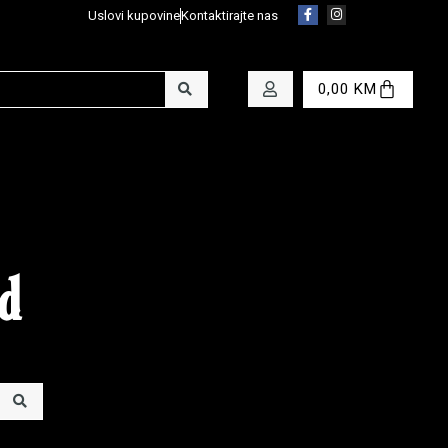
Uslovi kupovine
Kontaktirajte nas
0,00
KM
d