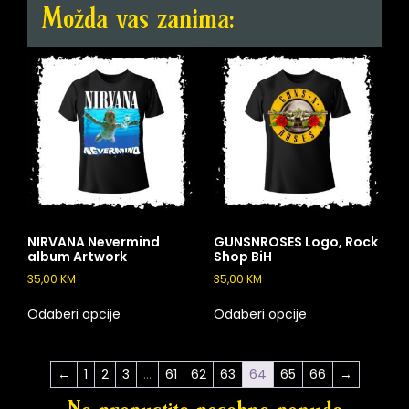
Možda vas zanima:
NIRVANA Nevermind
GUNSNROSES Logo, Rock
album Artwork
Shop BiH
35,00
KM
35,00
KM
Odaberi opcije
Odaberi opcije
←
1
2
3
…
61
62
63
64
65
66
→