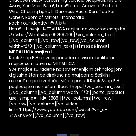
Away, You Must Burn!, Lux Æterna, Crown of Barbed
Wire, Chasing Light, If Darkness Had a Son, Too Far
Gone?, Room of Mirrors i Inamorata.
Rock Your Identity! 😎🎸🤘🥁
Naruči i ti svoju
METALLICA
majicu na www.rockshop.ba
✍️ Viber/WhatsApp 062597100[/vc_column_text]
[/vc_column][/vc_row][vc_row][vc_column
width=”2/3”][vc_column_text]
I ti možeš imati
METALLICA
majicu!
Rock Shop BiH u svojoj ponudi ima visokokvalitetne
majice sa motivima
METALLICA
.
Sve majice su rađene najsavremenijom tehnologijom
digitalne štampe direktno na majicama čeških i
njemačkih proizvođača. Više o ponudi Rock Shop BiH
pogledajte i na našem
Rock Shopu
[/vc_column_text]
[/vc_column][vc_column width=”1/3”][porto_product
use_simple=”” id=”3585”][/vc_column][/vc_row]
[vc_row][vc_column][vc_video
link=”https://www.youtube.com/watch?v=_u-
7rWKnVVo”][/vc_column][/vc_row]