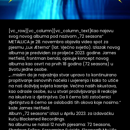
[vc_row][vc_column][vc_column_text]Kao najavu
svog novog albuma pod nazivom „72 seasons“
METALLICA
je 28. novembra objavila video spot za
pjesmu „Lux Æterna“ (lat. Vječno svjetlo). Izlazak novog
albuma je predviđen za proljeće 2023. godine.
James
Hetfield
, frontman benda, opisuje koncept novog
albuma kao osvrt na prvih 18 godina (72 seasons) u
životu jedne osobe.
„…mislim da je najvažnija stvar upravo to kontinuirano
propitivanje osnovnih načela i uvjerenja i kako to utiče
na naš doživljaj svijeta kasnije. Većina naših iskustava,
kao odrasle osobe, su u stvari proživljavanja ili reakcije
na iskustva iz djetinjstva. Da li ćemo biti zatočenici
djetinjstva ili ćemo se osloboditi tih okova koje nosimo.“
kaže
James Hetfield
.
Album „72 seasons“ izlazi u Aprilu 2023. za izdavačku
kuću Blackened Recordings.
Na albumu se nalazi 12 novih pjesama: 72 Seasons,
Shadows Follow, Screaming Suicide, Sleepwalk My Life