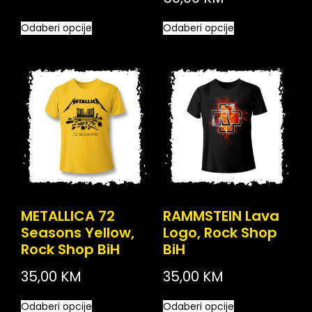
Odaberi opcije
Odaberi opcije
METALLICA 72
RAMMSTEIN Lava
Seasons Yellow,
Logo, Rock Shop
Rock Shop BiH
BiH
35,00
KM
35,00
KM
Odaberi opcije
Odaberi opcije