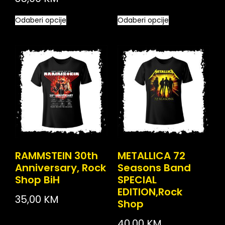
Odaberi opcije
Odaberi opcije
RAMMSTEIN 30th
METALLICA 72
Anniversary, Rock
Seasons Band
Shop BiH
SPECIAL
EDITION,Rock
35,00
KM
Shop
40,00
KM