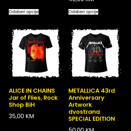
Odaberi opcije
Odaberi opcije
ALICE IN CHAINS
METALLICA 43rd
Jar of Flies, Rock
Anniversary
Shop BiH
Artwork
dvostrana
35,00
KM
SPECIAL EDITION
50,00
KM