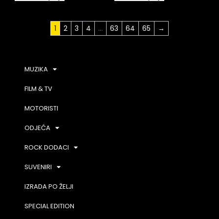
1
2
3
4
…
63
64
65
→
MUZIKA
FILM & TV
MOTORISTI
ODJEĆA
ROCK DODACI
SUVENIRI
IZRADA PO ŽELJI
SPECIAL EDITION